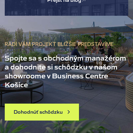
Prejsť na blog
RADI VÁM PROJEKT BLIŽŠIE PREDSTAVÍME
Spojte sa s obchodným manažérom
a dohodnite si schôdzku v našom
showroome v Business Centre
Košice
Dohodnúť schôdzku