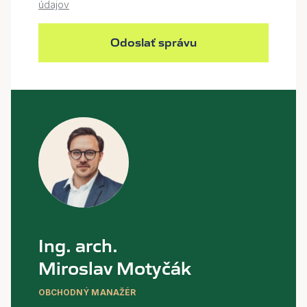
údajov
Odoslať správu
Ing. arch.
Miroslav Motyčák
OBCHODNÝ MANAŽÉR