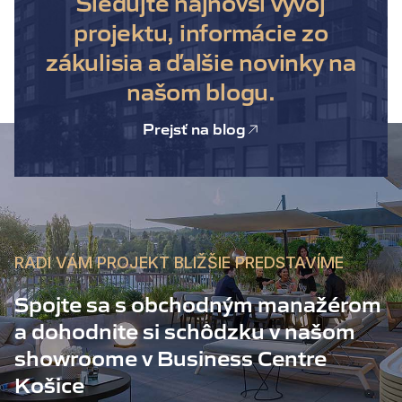
Sledujte najnovší vývoj
projektu, informácie zo
zákulisia a ďalšie novinky na
našom blogu.
Prejsť na blog
RADI VÁM PROJEKT BLIŽŠIE PREDSTAVÍME
Spojte sa s obchodným manažérom
a dohodnite si schôdzku v našom
showroome v Business Centre
Košice