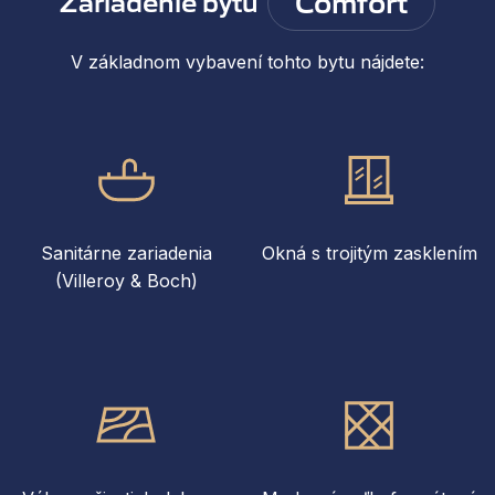
Comfort
Zariadenie bytu
V základnom vybavení tohto bytu nájdete:
Sanitárne zariadenia
Okná s trojitým zasklením
(Villeroy & Boch)