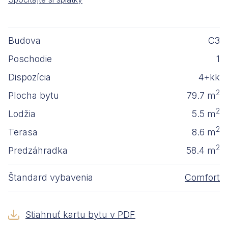
Budova
C3
Poschodie
1
Dispozícia
4+kk
2
Plocha bytu
79.7 m
2
Lodžia
5.5 m
2
Terasa
8.6 m
2
Predzáhradka
58.4 m
Štandard vybavenia
Comfort
Stiahnuť kartu bytu v PDF