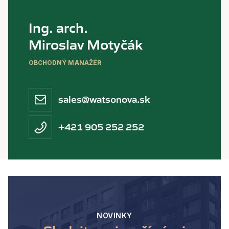
Ing. arch.
Miroslav Motyčák
OBCHODNÝ MANAŽÉR
sales@watsonova.sk
+421 905 252 252
NOVINKY