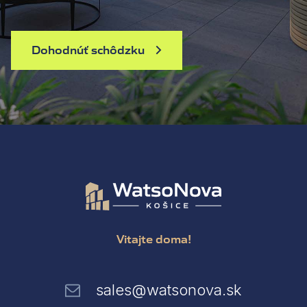
Dohodnúť schôdzku
Vitajte doma!
sales@watsonova.sk