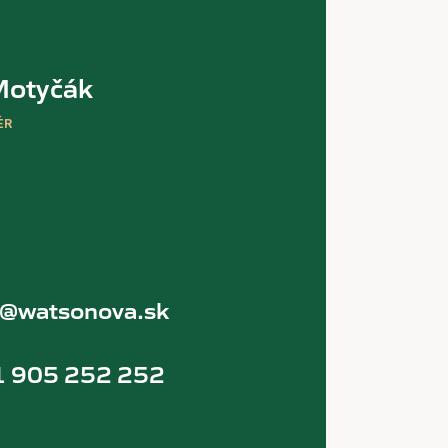
Motyčák
ÉR
s@watsonova.sk
 905 252 252