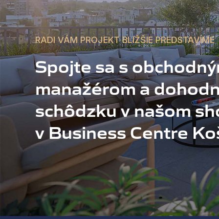
RADI VÁM PROJEKT BLIŽŠIE PREDSTAVÍME
Spojte sa s obchodn
manažérom a dohodni
schôdzku v našom s
v Business Centre Ko