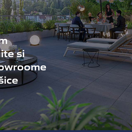
ým
te si
howroome
šice