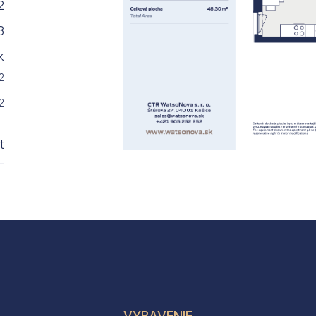
2
3
k
2
2
t
VYBAVENIE