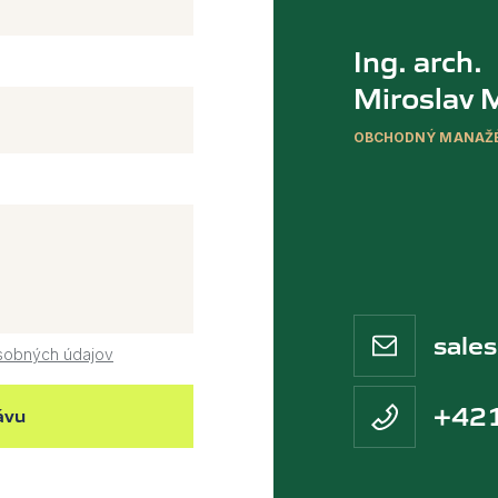
Ing. arch.
Miroslav 
OBCHODNÝ MANAŽ
sale
sobných údajov
+421
ávu