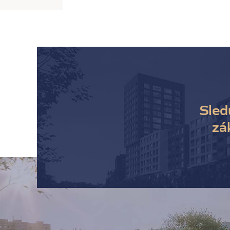
Sled
zá