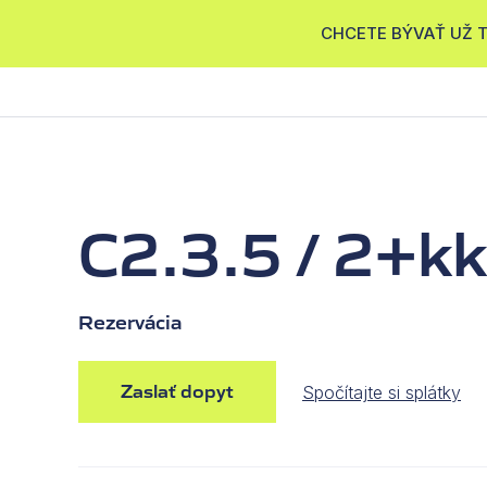
CHCETE BÝVAŤ UŽ TE
PONUKA BYTOV
LOKALITA
UDRŽATEĽNOSŤ
F
C2.3.5 / 2+kk
Rezervácia
Zaslať dopyt
Spočítajte si splátky