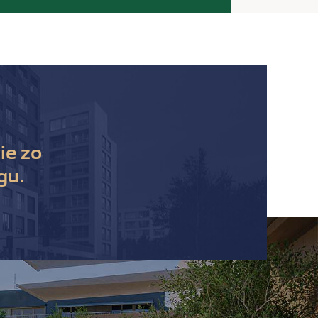
ie zo
gu.