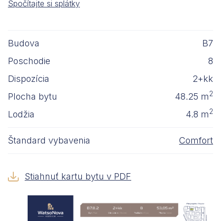
Spočítajte si splátky
Budova
B7
Poschodie
8
Dispozícia
2+kk
2
Plocha bytu
48.25 m
2
Lodžia
4.8 m
Štandard vybavenia
Comfort
Stiahnuť kartu bytu v PDF