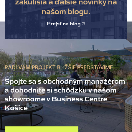
zákulisia a ďalšie novinky na
našom blogu.
Prejsť na blog
RADI VÁM PROJEKT BLIŽŠIE PREDSTAVÍME
Spojte sa s obchodným manažérom
a dohodnite si schôdzku v našom
showroome v Business Centre
Košice