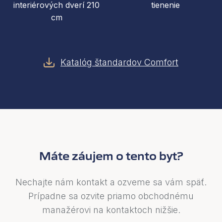
interiérových dverí 210
tienenie
cm
Katalóg štandardov Comfort
Máte záujem o tento byt?
Nechajte nám kontakt a ozveme sa vám späť.
Prípadne sa ozvite priamo obchodnému
manažérovi na kontaktoch nižšie.