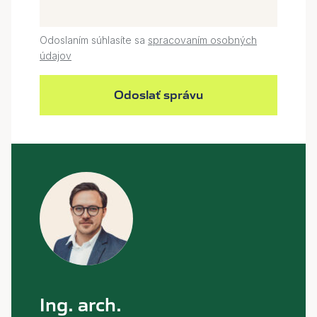
Odoslaním súhlasíte sa
spracovaním osobných
údajov
Odoslať správu
Ing. arch.