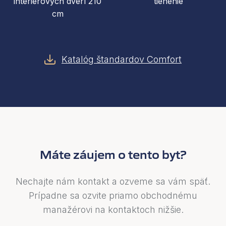
interiérových dverí 210
tienenie
cm
Katalóg štandardov Comfort
Máte záujem o tento byt?
Nechajte nám kontakt a ozveme sa vám späť.
Prípadne sa ozvite priamo obchodnému
manažérovi na kontaktoch nižšie.