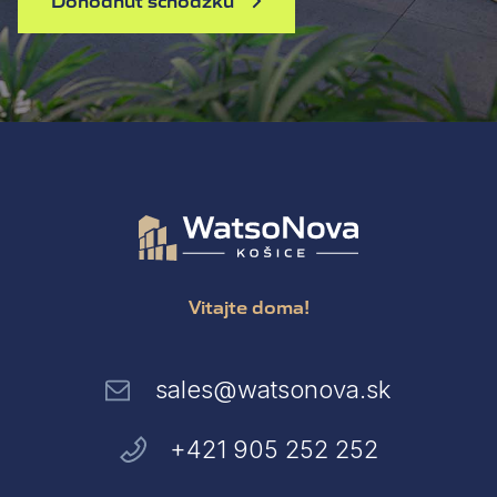
Dohodnúť schôdzku
Vitajte doma!
sales@watsonova.sk
+421 905 252 252