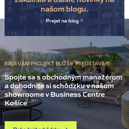
našom blogu.
Prejsť na blog
RADI VÁM PROJEKT BLIŽŠIE PREDSTAVÍME
Spojte sa s obchodným manažérom
a dohodnite si schôdzku v našom
showroome v Business Centre
Košice