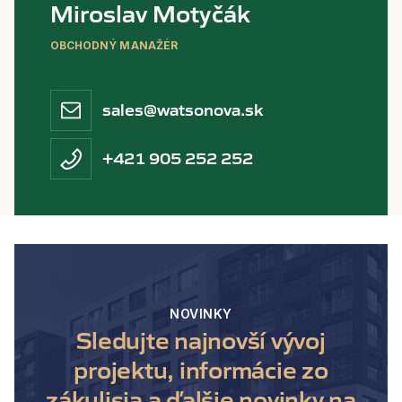
Miroslav Motyčák
OBCHODNÝ MANAŽÉR
sales@watsonova.sk
+421 905 252 252
NOVINKY
Sledujte najnovší vývoj
projektu, informácie zo
zákulisia a ďalšie novinky na